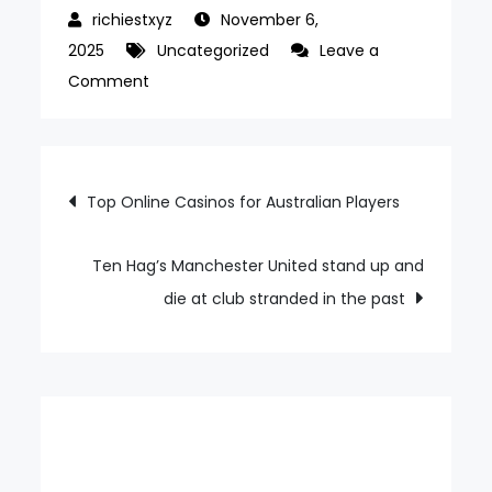
November 6,
2025
Uncategorized
Leave a
on
Comment
Talking
Horses
Cheltenham
Post
Top Online Casinos for Australian Players
test
navigation
can
win
Ten Hag’s Manchester United stand up and
over
die at club stranded in the past
cross-
country
sceptics