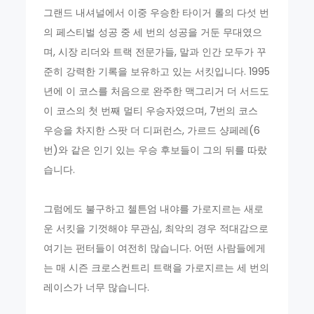
그랜드 내셔널에서 이중 우승한 타이거 롤의 다섯 번
의 페스티벌 성공 중 세 번의 성공을 거둔 무대였으
며, 시장 리더와 트랙 전문가들, 말과 인간 모두가 꾸
준히 강력한 기록을 보유하고 있는 서킷입니다. 1995
년에 이 코스를 처음으로 완주한 맥그리거 더 서드도
이 코스의 첫 번째 멀티 우승자였으며, 7번의 코스
우승을 차지한 스팟 더 디퍼런스, 가르드 샹페레(6
번)와 같은 인기 있는 우승 후보들이 그의 뒤를 따랐
습니다.
그럼에도 불구하고 첼튼엄 내야를 가로지르는 새로
운 서킷을 기껏해야 무관심, 최악의 경우 적대감으로
여기는 펀터들이 여전히 많습니다. 어떤 사람들에게
는 매 시즌 크로스컨트리 트랙을 가로지르는 세 번의
레이스가 너무 많습니다.