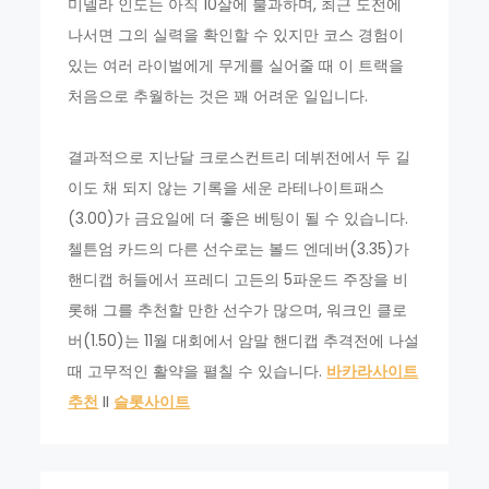
미넬라 인도는 아직 10살에 불과하며, 최근 도전에
나서면 그의 실력을 확인할 수 있지만 코스 경험이
있는 여러 라이벌에게 무게를 실어줄 때 이 트랙을
처음으로 추월하는 것은 꽤 어려운 일입니다.
결과적으로 지난달 크로스컨트리 데뷔전에서 두 길
이도 채 되지 않는 기록을 세운 라테나이트패스
(3.00)가 금요일에 더 좋은 베팅이 될 수 있습니다.
첼튼엄 카드의 다른 선수로는 볼드 엔데버(3.35)가
핸디캡 허들에서 프레디 고든의 5파운드 주장을 비
롯해 그를 추천할 만한 선수가 많으며, 워크인 클로
버(1.50)는 11월 대회에서 암말 핸디캡 추격전에 나설
때 고무적인 활약을 펼칠 수 있습니다.
바카라사이트
추천
II
슬롯사이트