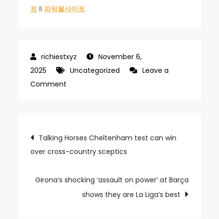
트
II
파워볼사이트
November 6,
2025
Uncategorized
Leave a
on
Comment
Ten
Hag’s
Manchester
Post
Talking Horses Cheltenham test can win
United
over cross-country sceptics
navigation
stand
up
and
Girona’s shocking ‘assault on power’ at Barça
die
shows they are La Liga’s best
at