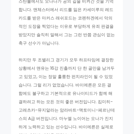
스탄불에서도 오나나가 공의 길을 비켜간 것을 기억
합니다. 맨체스터에서 리드를 잃은 카세미루의 레드
카드를 받은 마커스 래쉬포드는 코펜하겐에서 악의
적인 도장을 찍었다는 이유로 부당하게 유죄 판결을
받았지만 솔직히 말해서 그는 그런 반쯤 관심이 없는
축구 선수가 아닙니다.
하지만 두 조별리그 경기가 모두 하프타임에 결장한
상황에서 맨유는 16강 진출까지 단 한 골만을 남겨두
고 있었고, 이는 정말 훌륭한 펀치라인이 될 수 있었
습니다. 그럴 리가 없었습니다. 바이에른은 모든 결
함에도 불구하고 기본적으로 유나이티드가 함께 해
결하려고 하는 모든 것의 좋은 버전입니다. 킴미히-
고레츠카-뮤지알라는 암라바트-맥토미니-페르난데
스의 A급 버전입니다. 마누엘 노이어는 오나가 진지
하게 노력하고 있는 선수입니다. 바이에른은 실제로