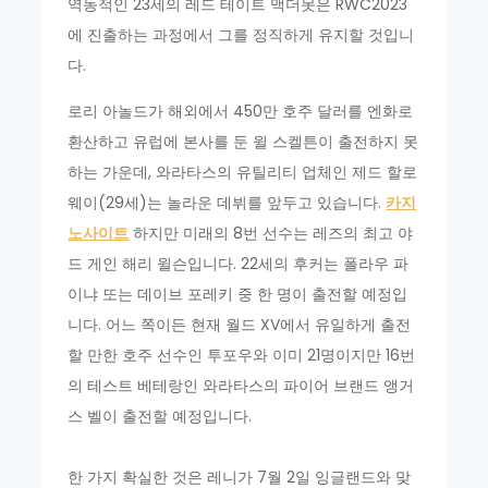
역동적인 23세의 레드 테이트 맥더못은 RWC2023
에 진출하는 과정에서 그를 정직하게 유지할 것입니
다.
로리 아놀드가 해외에서 450만 호주 달러를 엔화로
환산하고 유럽에 본사를 둔 윌 스켈튼이 출전하지 못
하는 가운데, 와라타스의 유틸리티 업체인 제드 할로
웨이(29세)는 놀라운 데뷔를 앞두고 있습니다.
카지
노사이트
하지만 미래의 8번 선수는 레즈의 최고 야
드 게인 해리 윌슨입니다. 22세의 후커는 폴라우 파
이냐 또는 데이브 포레키 중 한 명이 출전할 예정입
니다. 어느 쪽이든 현재 월드 XV에서 유일하게 출전
할 만한 호주 선수인 투포우와 이미 21명이지만 16번
의 테스트 베테랑인 와라타스의 파이어 브랜드 앵거
스 벨이 출전할 예정입니다.
한 가지 확실한 것은 레니가 7월 2일 잉글랜드와 맞