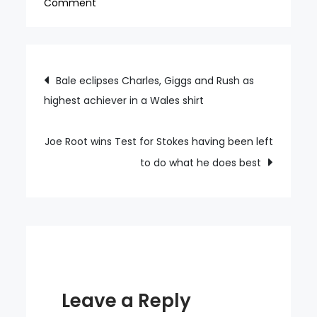
on
Comment
Dave
Rennie
and
Post
Bale eclipses Charles, Giggs and Rush as
his
highest achiever in a Wales shirt
navigation
Wallabies
must
deliver
Joe Root wins Test for Stokes having been left
on
to do what he does best
home
soil
against
England
Leave a Reply