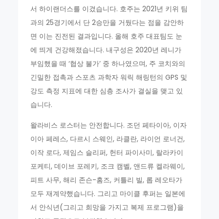
서 하이랜더스를 이겼습니다. 호주는 2021년 키위 팀
과의 25경기에서 단 2승만을 거뒀다는 점을 감안하
면 이는 진전된 결과입니다. 올해 호주 대표팀도 눈
에 띄게 건강해졌습니다. 내구성은 2020년 레니가
부임했을 때 ‘협상 불가’ 중 하나였으며, 주 코치와의
긴밀한 접촉과 스포츠 과학자 워릭 해링턴의 GPS 및
강도 측정 지표에 대한 심층 조사가 결실을 맺고 있
습니다.
왈라비스 로스터는 안전합니다. 조던 페타이아, 이자
이아 페레스, 다르시 스웨인, 라클란, 라이언 로너건,
이작 로다, 제임스 슬리퍼, 헌터 파이사미, 랄라카이
포케티, 데이브 포레키, 조크 캠벨, 앤드류 켈라웨이,
피트 사무, 해리 존슨-홈즈, 커틀리 빌, 롭 레오타가
모두 재계약했습니다. 그리고 마이클 후퍼는 일본에
서 안식년(그리고 희망을 가지고 복제 프로그램)을