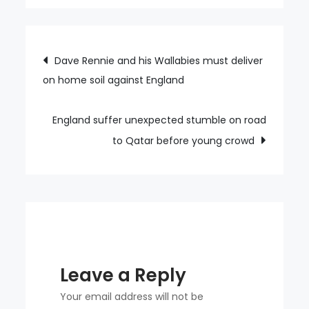
Joe
Root
wins
Post
Dave Rennie and his Wallabies must deliver
Test
on home soil against England
navigation
for
Stokes
having
England suffer unexpected stumble on road
been
to Qatar before young crowd
left
to
do
what
he
does
Leave a Reply
best
Your email address will not be