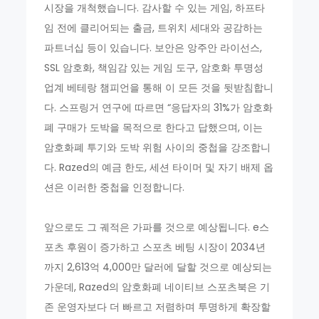
시장을 개척했습니다. 감사할 수 있는 게임, 하프타
임 전에 클리어되는 출금, 트위치 세대와 공감하는
파트너십 등이 있습니다. 보안은 앙주안 라이선스,
SSL 암호화, 책임감 있는 게임 도구, 암호화 투명성
업계 베테랑 챔피언을 통해 이 모든 것을 뒷받침합니
다. 스프링거 연구에 따르면 “응답자의 31%가 암호화
폐 구매가 도박을 목적으로 한다고 답했으며, 이는
암호화폐 투기와 도박 위험 사이의 중첩을 강조합니
다. Razed의 예금 한도, 세션 타이머 및 자기 배제 옵
션은 이러한 중첩을 인정합니다.
앞으로도 그 궤적은 가파를 것으로 예상됩니다. e스
포츠 후원이 증가하고 스포츠 베팅 시장이 2034년
까지 2,613억 4,000만 달러에 달할 것으로 예상되는
가운데, Razed의 암호화폐 네이티브 스포츠북은 기
존 운영자보다 더 빠르고 저렴하며 투명하게 확장할