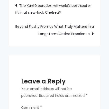
Post
The Kanté paradox: will world’s best spoiler
Surged
fit in at new-look Chelsea?
navigation
to
the
Top
Beyond Flashy Promos What Truly Matters in a
of
Long-Term Casino Experience
the
2025
Crypto
Casino
Leaderboard
Leave a Reply
Your email address will not be
published.
Required fields are marked
*
Comment
*