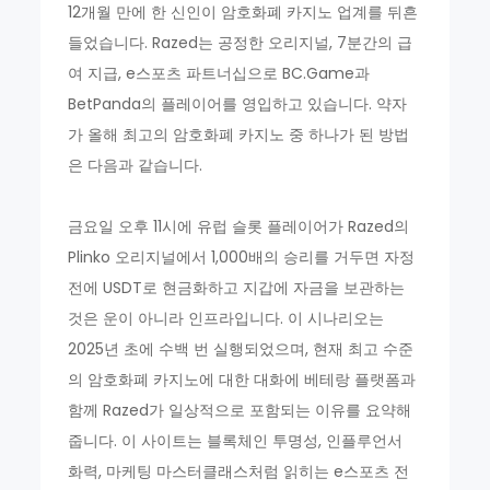
12개월 만에 한 신인이 암호화폐 카지노 업계를 뒤흔
들었습니다. Razed는 공정한 오리지널, 7분간의 급
여 지급, e스포츠 파트너십으로 BC.Game과
BetPanda의 플레이어를 영입하고 있습니다. 약자
가 올해 최고의 암호화폐 카지노 중 하나가 된 방법
은 다음과 같습니다.
금요일 오후 11시에 유럽 슬롯 플레이어가 Razed의
Plinko 오리지널에서 1,000배의 승리를 거두면 자정
전에 USDT로 현금화하고 지갑에 자금을 보관하는
것은 운이 아니라 인프라입니다. 이 시나리오는
2025년 초에 수백 번 실행되었으며, 현재 최고 수준
의 암호화폐 카지노에 대한 대화에 베테랑 플랫폼과
함께 Razed가 일상적으로 포함되는 이유를 요약해
줍니다. 이 사이트는 블록체인 투명성, 인플루언서
화력, 마케팅 마스터클래스처럼 읽히는 e스포츠 전