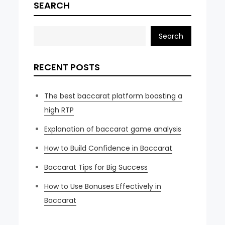
SEARCH
Search
RECENT POSTS
The best baccarat platform boasting a
high RTP
Explanation of baccarat game analysis
How to Build Confidence in Baccarat
Baccarat Tips for Big Success
How to Use Bonuses Effectively in
Baccarat