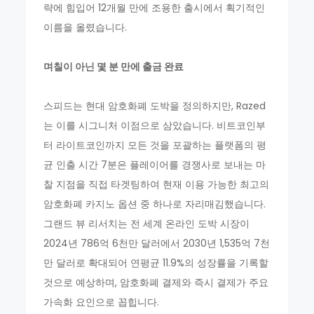
략에 힘입어 12개월 만에 조용한 출시에서 획기적인
이름을 올렸습니다.
며칠이 아닌 몇 분 만에 출금 완료
스피드는 현대 암호화폐 도박을 정의하지만, Razed
는 이를 시그니처 이점으로 삼았습니다. 비트코인부
터 라이트코인까지 모든 것을 포괄하는 플랫폼의 평
균 인출 시간 7분은 플레이어를 경쟁사로 보내는 마
찰 지점을 직접 타겟팅하여 현재 이용 가능한 최고의
암호화폐 카지노 옵션 중 하나로 자리매김했습니다.
그랜드 뷰 리서치는 전 세계 온라인 도박 시장이
2024년 786억 6천만 달러에서 2030년 1,535억 7천
만 달러로 확대되어 연평균 11.9%의 성장률을 기록할
것으로 예상하며, 암호화폐 결제와 즉시 결제가 주요
가속화 요인으로 꼽힙니다.