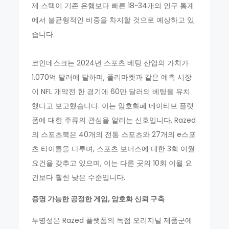
제 스택이 기존 은행보다 빠른 18~34개의 인구 통계
에서 불균형적인 비중을 차지할 것으로 예상하고 있
습니다.
코인데스크는 2024년 스포츠 베팅 산업의 가치가
1,070억 달러에 달하며, 폴리마켓과 같은 예측 시장
이 NFL 개막전 한 경기에 60만 달러의 베팅을 유치
했다고 보고했습니다. 이는 암호화폐 네이티브 플랫
폼에 대한 주류의 관심을 알리는 신호입니다. Razed
의 스포츠북은 40개의 전통 스포츠와 27개의 e스포
츠 타이틀을 다루며, 스포츠 보너스에 대한 3회 이월
요건을 갖추고 있으며, 이는 다른 곳의 10회 이월 요
건보다 훨씬 낮은 수준입니다.
증명 가능한 공정한 게임, 암호화 신뢰 구축
투명성은 Razed 플랫폼의 독점 오리지널 제품군에