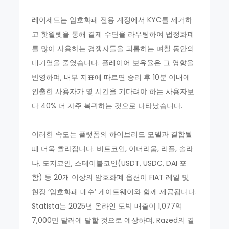
레이제드는 암호화폐 전용 계정에서 KYC를 제거하
고 핫월렛을 통해 결제 수단을 라우팅하여 법정화폐
를 많이 사용하는 경쟁자들을 괴롭히는 며칠 동안의
대기열을 줄였습니다. 플레이어 보유율은 그 영향을
반영하며, 내부 지표에 따르면 승리 후 10분 이내에
인출한 사용자가 몇 시간을 기다려야 하는 사용자보
다 40% 더 자주 복귀하는 것으로 나타났습니다.
이러한 속도는 플랫폼의 하이브리드 모델과 결합될
때 더욱 빨라집니다. 비트코인, 이더리움, 리플, 솔라
나, 도지코인, 스테이블코인(USDT, USDC, DAI 포
함) 등 20개 이상의 암호화폐 옵션이 FIAT 레일 및
현장 ‘암호화폐 매수’ 게이트웨이와 함께 제공됩니다.
Statista는 2025년 온라인 도박 매출이 1,077억
7,000만 달러에 달할 것으로 예상하며, Razed의 결