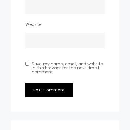
Website
Save my name, email, and website
in this browser for the next time I
comment.