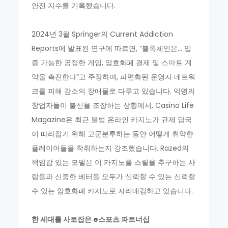
안전 지수를 기록했습니다.
2024년 3월 Springer의 Current Addiction
Reports에 발표된 연구에 따르면, “블록체인은… 입
증 가능한 공정한 게임, 암호화폐 결제 및 스마트 계
약을 촉진한다”고 주장하며, 파편화된 운영자 네트워
크를 피해 감소의 장애물로 다루고 있습니다. 익명의
창업자들이 불신을 조장하는 상황에서, Casino Life
Magazine은 최근 불법 온라인 카지노가 규제 당국
이 따라잡기 위해 고군분투하는 동안 어떻게 취약한
플레이어들을 착취하는지 강조했습니다. Razed의
책임감 있는 모델은 이 카지노를 스릴을 추구하는 사
람들과 신중한 베터들 모두가 신뢰할 수 있는 신뢰할
수 있는 암호화폐 카지노로 자리매김하고 있습니다.
한 세대를 사로잡은 e스포츠 파트너십