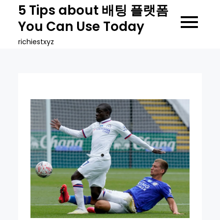
Skip
5 Tips about 배팅 플랫폼
to
You Can Use Today
content
richiestxyz