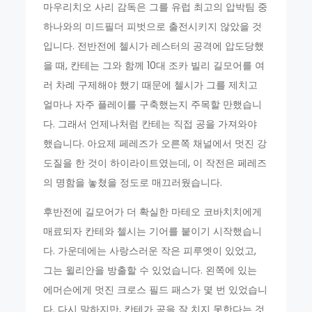
마우리치오 사리 감독은 그를 유럽 최고의 압박팀 중
하나와의 미드필더 피벗으로 출전시키지 않았을 것
입니다. 전반전에 첼시가 레스터의 공격에 압도당했
을 때, 칸테는 그와 함께 10대 조카 빌리 길모어를 여
러 차례 구제해야 했기 때문에 첼시가 그를 제치고
얼마나 자주 플레이를 구축했는지 주목할 만했습니
다. 그래서 언제나처럼 칸테는 직접 공을 가져와야
했습니다. 아요제 페레즈가 오른쪽 채널에서 멋진 강
도질을 한 것이 하이라이트였는데, 이 작전은 페레즈
의 명함을 놓쳤을 정도로 매끄러웠습니다.
후반전에 길모어가 더 확실한 마테오 코바치치에게
매료되자 칸테와 첼시는 기어를 붙이기 시작했습니
다. 가운데에는 사랑스러운 작은 피루엣이 있었고,
그는 윌리안을 방출할 수 있었습니다. 왼쪽에 있는
에머슨에게 멋진 크로스 필드 패스가 몇 번 있었습니
다. 다시 말하지만, 칸테가 공을 잘 치지 못한다는 것