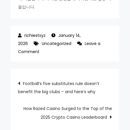
즐입니다.
January 14,
2026
Uncategorized
Leave a
on
Comment
The
Kanté
paradox:
Post
Football’s five substitutes rule doesn’t
will
benefit the big clubs – and here’s why
navigation
world’s
best
spoiler
How Razed Casino Surged to the Top of the
fit
2025 Crypto Casino Leaderboard
in