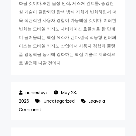
화될 것이다.또한 음성 인식, 제스처 컨트롤, 증강현
실 기술이 결합되면 탐색 방식 자체가 변화하면서 더
욱 직관적인 사용자 경험이 가능해질 것이다. 이러한
변화는 모바일 카지노 내비게이션 효율성을 한 단계
더 끌어올리는 핵심 요소가 된다.결국 적응형 인터페
이스는 모바일 카지노 산업에서 사용자 경험과 플랫
폼 경쟁력을 동시에 강화하는 핵심 기술로 지속적으
로 발전해 나갈 것이다.
May 23,
2026
Uncategorized
Leave a
on
Comment
적
응
형