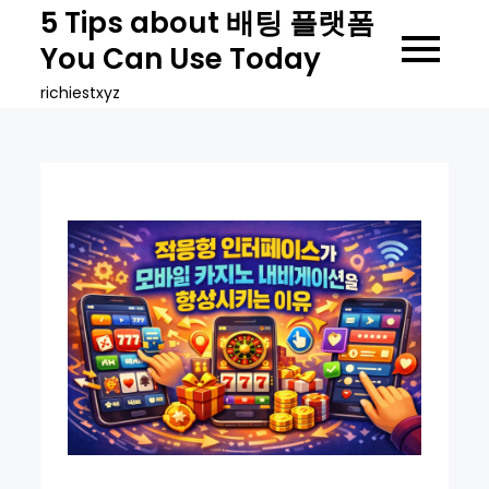
Skip
5 Tips about 배팅 플랫폼
to
You Can Use Today
content
richiestxyz