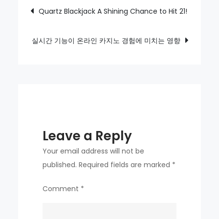
Post
Quartz Blackjack A Shining Chance to Hit 21!
인
navigation
터
페
실시간 기능이 온라인 카지노 경험에 미치는 영향
이
스
가
모
바
일
Leave a Reply
카
지
Your email address will not be
노
published.
Required fields are marked
*
내
Comment
*
비
게
이