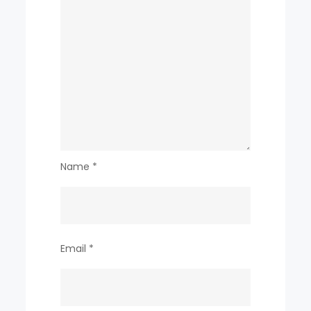
션
을
향
상
시
키
는
이
Name
*
유
Email
*