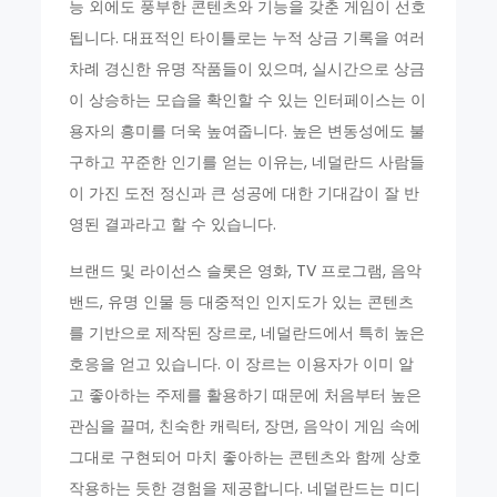
능 외에도 풍부한 콘텐츠와 기능을 갖춘 게임이 선호
됩니다. 대표적인 타이틀로는 누적 상금 기록을 여러
차례 경신한 유명 작품들이 있으며, 실시간으로 상금
이 상승하는 모습을 확인할 수 있는 인터페이스는 이
용자의 흥미를 더욱 높여줍니다. 높은 변동성에도 불
구하고 꾸준한 인기를 얻는 이유는, 네덜란드 사람들
이 가진 도전 정신과 큰 성공에 대한 기대감이 잘 반
영된 결과라고 할 수 있습니다.
브랜드 및 라이선스 슬롯은 영화, TV 프로그램, 음악
밴드, 유명 인물 등 대중적인 인지도가 있는 콘텐츠
를 기반으로 제작된 장르로, 네덜란드에서 특히 높은
호응을 얻고 있습니다. 이 장르는 이용자가 이미 알
고 좋아하는 주제를 활용하기 때문에 처음부터 높은
관심을 끌며, 친숙한 캐릭터, 장면, 음악이 게임 속에
그대로 구현되어 마치 좋아하는 콘텐츠와 함께 상호
작용하는 듯한 경험을 제공합니다. 네덜란드는 미디