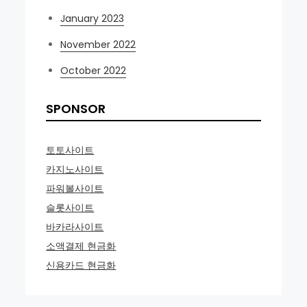
January 2023
November 2022
October 2022
SPONSOR
토토사이트
카지노사이트
파워볼사이트
슬롯사이트
바카라사이트
소액결제 현금화
신용카드 현금화