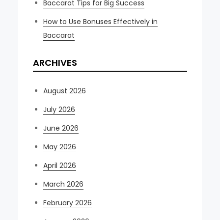
Baccarat Tips for Big Success
How to Use Bonuses Effectively in
Baccarat
ARCHIVES
August 2026
July 2026
June 2026
May 2026
April 2026
March 2026
February 2026