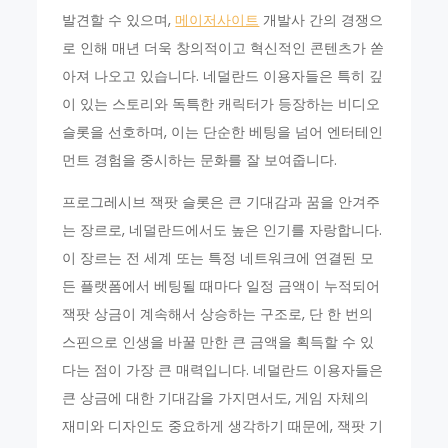
발견할 수 있으며,
메이저사이트
개발사 간의 경쟁으
로 인해 매년 더욱 창의적이고 혁신적인 콘텐츠가 쏟
아져 나오고 있습니다. 네덜란드 이용자들은 특히 깊
이 있는 스토리와 독특한 캐릭터가 등장하는 비디오
슬롯을 선호하며, 이는 단순한 베팅을 넘어 엔터테인
먼트 경험을 중시하는 문화를 잘 보여줍니다.
프로그레시브 잭팟 슬롯은 큰 기대감과 꿈을 안겨주
는 장르로, 네덜란드에서도 높은 인기를 자랑합니다.
이 장르는 전 세계 또는 특정 네트워크에 연결된 모
든 플랫폼에서 베팅될 때마다 일정 금액이 누적되어
잭팟 상금이 계속해서 상승하는 구조로, 단 한 번의
스핀으로 인생을 바꿀 만한 큰 금액을 획득할 수 있
다는 점이 가장 큰 매력입니다. 네덜란드 이용자들은
큰 상금에 대한 기대감을 가지면서도, 게임 자체의
재미와 디자인도 중요하게 생각하기 때문에, 잭팟 기