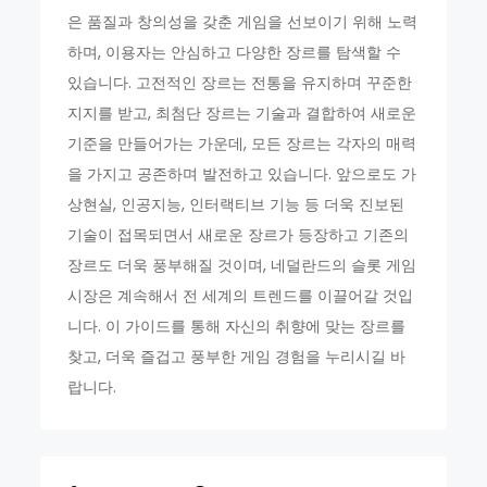
은 품질과 창의성을 갖춘 게임을 선보이기 위해 노력
하며, 이용자는 안심하고 다양한 장르를 탐색할 수
있습니다. 고전적인 장르는 전통을 유지하며 꾸준한
지지를 받고, 최첨단 장르는 기술과 결합하여 새로운
기준을 만들어가는 가운데, 모든 장르는 각자의 매력
을 가지고 공존하며 발전하고 있습니다. 앞으로도 가
상현실, 인공지능, 인터랙티브 기능 등 더욱 진보된
기술이 접목되면서 새로운 장르가 등장하고 기존의
장르도 더욱 풍부해질 것이며, 네덜란드의 슬롯 게임
시장은 계속해서 전 세계의 트렌드를 이끌어갈 것입
니다. 이 가이드를 통해 자신의 취향에 맞는 장르를
찾고, 더욱 즐겁고 풍부한 게임 경험을 누리시길 바
랍니다.