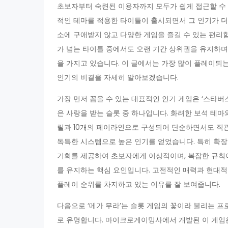
초보자부터 숙련된 이용자까지 모두가 쉽게 접근할 수
적인 테마를 적용한 타이틀이 출시되면서 그 인기가 
소에 구애받지 않고 다양한 게임을 즐길 수 있는 편리
가 넘는 타이틀 중에서도 오랜 기간 상위권을 유지하
을 가지고 있습니다. 이 글에서는 가장 많이 플레이되
인기의 비결을 자세히 알아보겠습니다.
가장 먼저 꼽을 수 있는 대표적인 인기 게임은 ‘스타버
은 사랑을 받는 슬롯 중 하나입니다. 화려한 보석 테마
릴과 10개의 페이라인으로 구성되어 단순하면서도 직
독특한 시스템으로 높은 인기를 얻었습니다. 특히 확장
기회를 제공하여 초보자에게 이상적이며, 복잡한 규칙이
를 유지하는 핵심 요인입니다. 고전적인 매력과 현대
플레이 순위를 차지하고 있는 이유를 잘 보여줍니다.
다음으로 ‘메가 무라’는 슬롯 게임의 꽃이라 불리는 
로 유명합니다. 마이크로게이밍사에서 개발된 이 게임