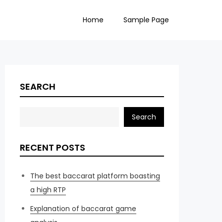
Home
Sample Page
SEARCH
Search
RECENT POSTS
The best baccarat platform boasting
a high RTP
Explanation of baccarat game