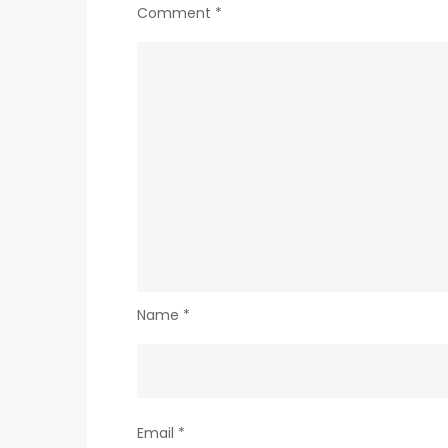
Comment
*
Name
*
Email
*