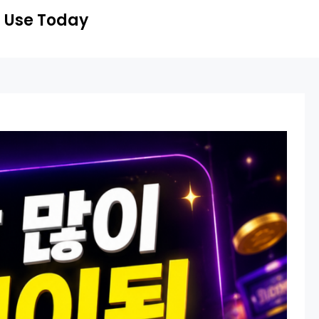
 Use Today