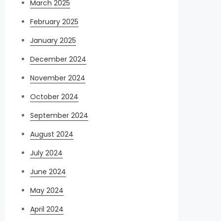
March 2025
February 2025
January 2025
December 2024
November 2024
October 2024
September 2024
August 2024
July 2024
June 2024
May 2024
April 2024