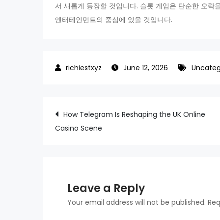
서 새롭게 등장할 것입니다. 슬롯 게임은 단순한 오락
엔터테인먼트의 중심에 있을 것입니다.
June 12, 2026
Uncateg
Post
How Telegram Is Reshaping the UK Online
Casino Scene
navigation
Leave a Reply
Your email address will not be published.
Req