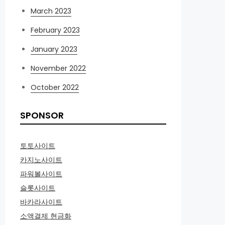
March 2023
February 2023
January 2023
November 2022
October 2022
SPONSOR
토토사이트
카지노사이트
파워볼사이트
슬롯사이트
바카라사이트
소액결제 현금화