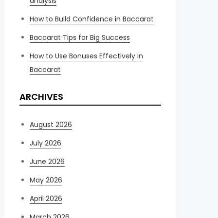
analysis
How to Build Confidence in Baccarat
Baccarat Tips for Big Success
How to Use Bonuses Effectively in
Baccarat
ARCHIVES
August 2026
July 2026
June 2026
May 2026
April 2026
March 2026