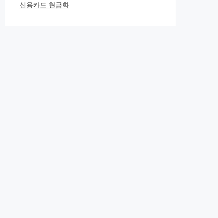
신용카드 현금화